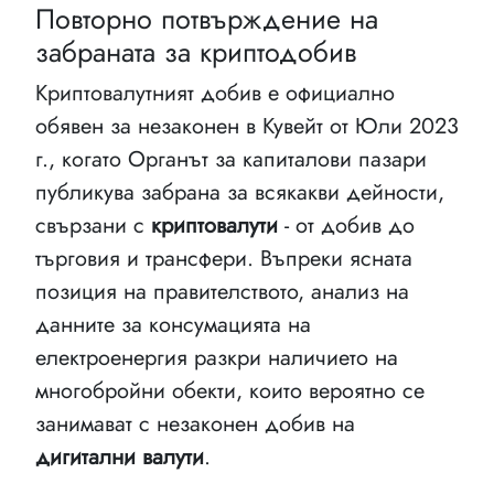
Повторно потвърждение на
забраната за криптодобив
Криптовалутният добив е официално
обявен за незаконен в Кувейт от Юли 2023
г., когато Органът за капиталови пазари
публикува забрана за всякакви дейности,
свързани с
криптовалути
- от добив до
търговия и трансфери. Въпреки ясната
позиция на правителството, анализ на
данните за консумацията на
електроенергия разкри наличието на
многобройни обекти, които вероятно се
занимават с незаконен добив на
дигитални валути
.