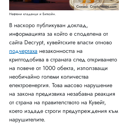
Снимка: CryptoNovini.com
Нефтени кладенци и Биткойн.
В наскоро публикуван доклад,
информацията за който е споделена от
сайта Decrypt, кувейтските власти отново
подчертаха
незаконността на
криптодобива в страната след откриването
на повече от 1000 обекта, използващи
необичайно големи количества
електроенергия. Това масово нарушение
на закона предизвика незабавна реакция
от страна на правителството на Кувейт,
което издаде строги предупреждения към
нарушителите.