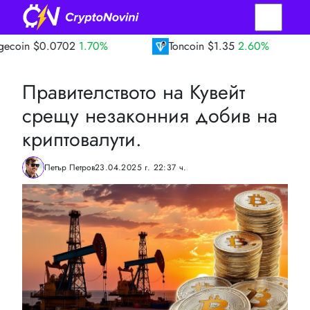
0702
1.70%
Toncoin
$1.35
2.60%
TRON
Правителството на Кувейт
срещу незаконния добив на
криптовалути.
Петър Петров
23.04.2025 г. 22:37 ч.