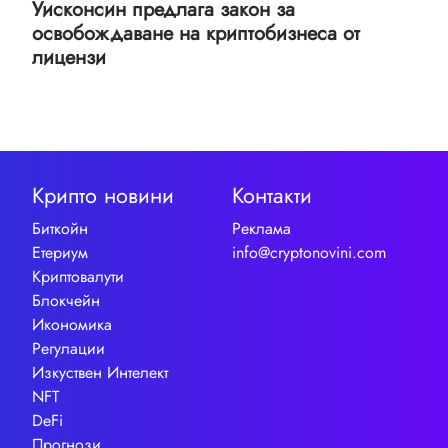
Уисконсин предлага закон за
освобождаване на криптобизнеса от
лицензи
Крипто новини
Контакти
Биткойн
Реклама
Етериум
info@cryptonovini.com
Криптовалути
Блокчейн
Икономика
Регулации
Изкуствен Интелект
NFT
DeFi
Прогнози