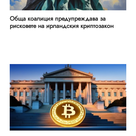
Обща коалиция предупреждава за
рисковете на ирландския криптозакон