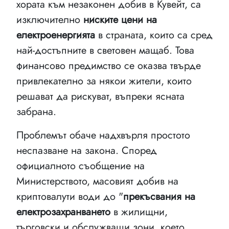
хората към незаконен добив в Кувейт, са
изключително
ниските цени на
електроенергията
в страната, които са сред
най-достъпните в световен мащаб. Това
финансово предимство се оказва твърде
привлекателно за някои жители, които
решават да рискуват, въпреки ясната
забрана.
Проблемът обаче надхвърля простото
неспазване на закона. Според
официалното съобщение на
Министерството, масовият добив на
криптовалути води до "
прекъсвания на
електрозахранването
в жилищни,
търговски и обслужващи зони, което