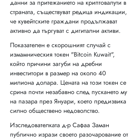
данни за притежанието на криптовалути в
страната, съществуват редица индикации,
че кувейтските граждани продължават
активно да търгуват с дигитални активи.
Показателен е скорошният случай с
измамническия токен "Bitcoin Kuwait",
който причини загуби на дребни
инвеститори в размер на около 40
милиона долара. Цената на този токен се
срина почти незабавно след пускането му
на пазара през Януари, което предизвика
силно обществено недоволство.
Изследователката д-р Сафаа Заман
публично изрази своето разочарование от