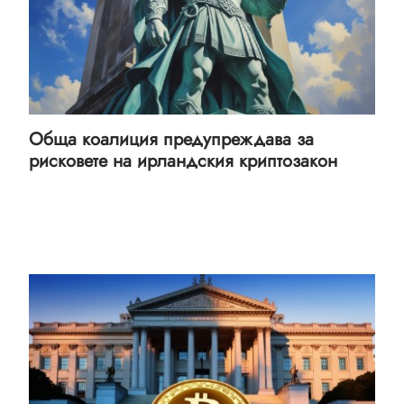
Обща коалиция предупреждава за
рисковете на ирландския криптозакон