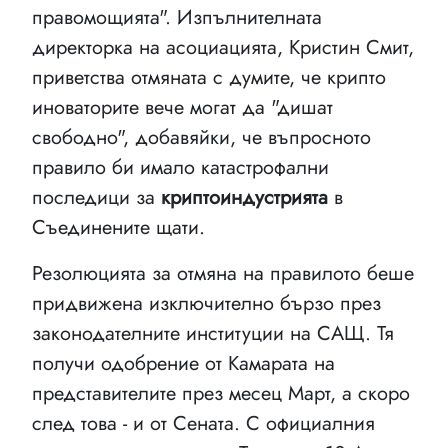
правомощията". Изпълнителната
директорка на асоциацията, Кристин Смит,
приветства отмяната с думите, че крипто
иноваторите вече могат да "дишат
свободно", добавяйки, че въпросното
правило би имало катастрофални
последици за
криптоиндустрията
в
Съединените щати.
Резолюцията за отмяна на правилото беше
придвижена изключително бързо през
законодателните институции на САЩ. Тя
получи одобрение от Камарата на
представителите през месец Март, а скоро
след това - и от Сената. С официалния