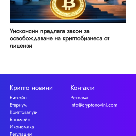
Уисконсин предлага закон за
освобождаване на криптобизнеса от
лицензи
Крипто новини
Контакти
Биткойн
Реклама
Етериум
info@cryptonovini.com
Криптовалути
Блокчейн
Икономика
Регулации