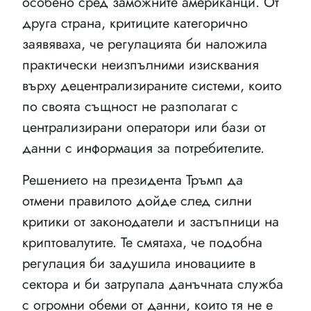
особено сред заможните американци. От
друга страна, критиците категорично
заявяваха, че регулацията би наложила
практически неизпълними изисквания
върху децентрализираните системи, които
по своята същност не разполагат с
централизирани оператори или бази от
данни с информация за потребителите.
Решението на президента Тръмп да
отмени правилото дойде след силни
критики от законодатели и застъпници на
криптовалутите. Те смятаха, че подобна
регулация би задушила иновациите в
сектора и би затрупала данъчната служба
с огромни обеми от данни, които тя не е