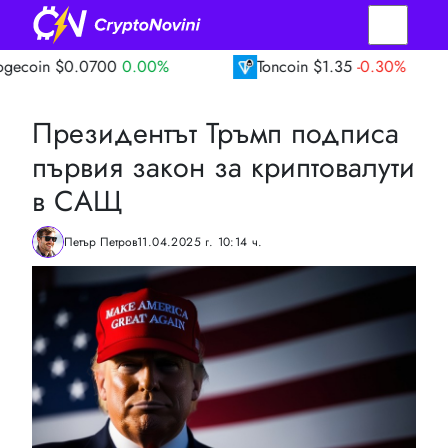
0700
0.00%
Toncoin
$1.35
-0.30%
TRO
Президентът Тръмп подписа
първия закон за криптовалути
в САЩ
Петър Петров
11.04.2025 г. 10:14 ч.