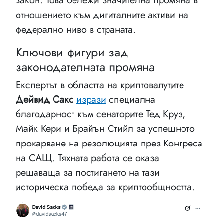
закон. Това бележи значителна промяна в
отношението към дигиталните активи на
федерално ниво в страната.
Ключови фигури зад
законодателната промяна
Експертът в областта на криптовалутите
Дейвид Сакс
изрази
специална
благодарност към сенаторите Тед Круз,
Майк Кери и Брайън Стийл за успешното
прокарване на резолюцията през Конгреса
на САЩ. Тяхната работа се оказа
решаваща за постигането на тази
историческа победа за криптообщността.