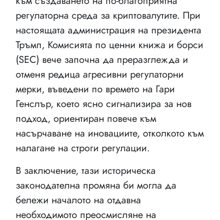
към създаването на по-благоприятна
регулаторна среда за криптовалутите. При
настоящата администрация на президента
Тръмп, Комисията по ценни книжа и борси
(SEC) вече започна да преразглежда и
отменя редица агресивни регулаторни
мерки, въведени по времето на Гари
Генслър, което ясно сигнализира за нов
подход, ориентиран повече към
насърчаване на иновациите, отколкото към
налагане на строги регулации.
В заключение, тази историческа
законодателна промяна би могла да
бележи началото на отдавна
необходимото преосмисляне на