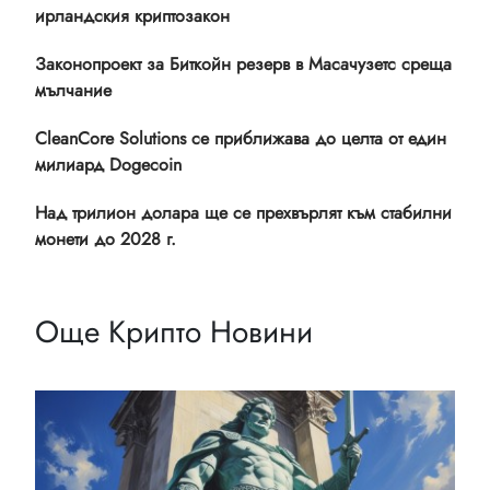
ирландския криптозакон
Законопроект за Биткойн резерв в Масачузетс среща
мълчание
CleanCore Solutions се приближава до целта от един
милиард Dogecoin
Над трилион долара ще се прехвърлят към стабилни
монети до 2028 г.
Още Крипто Новини