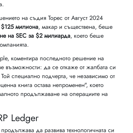
а.
шението на съдия Торес от Август 2024
т $125 милиона
, макар и съществена, беше
не на SEC за $2 милиарда
, което беше
компанията.
pple, коментира последното решение на
е възможности: да се откаже от жалбата си
 Той специално подчерта, че независимо от
неценна книга остава непроменен", което
малното продължаване на операциите на
RP Ledger
e продължава да развива технологичната си