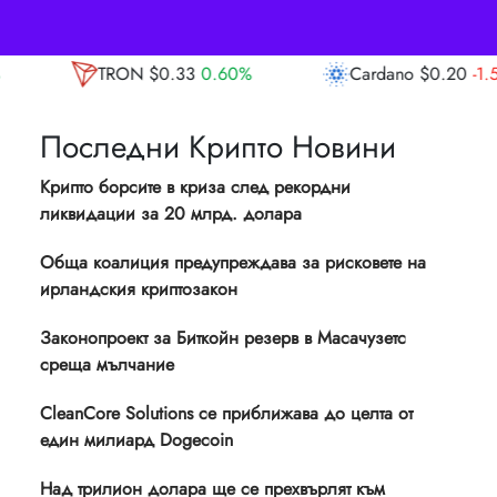
33
0.60%
Cardano
$0.20
-1.50%
Avalanc
Последни Крипто Новини
Крипто борсите в криза след рекордни
ликвидации за 20 млрд. долара
Обща коалиция предупреждава за рисковете на
ирландския криптозакон
Законопроект за Биткойн резерв в Масачузетс
среща мълчание
CleanCore Solutions се приближава до целта от
един милиард Dogecoin
Над трилион долара ще се прехвърлят към