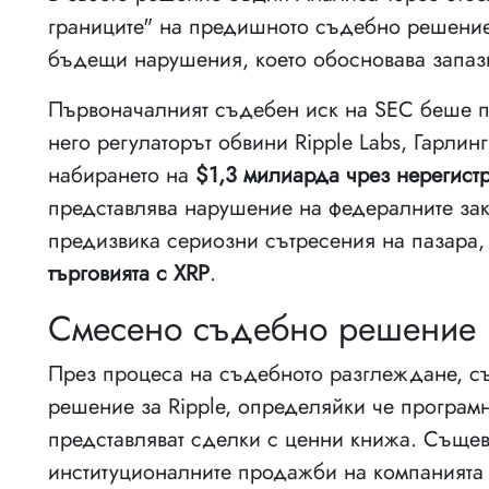
границите" на предишното съдебно решение 
бъдещи нарушения, което обосновава запазв
Първоначалният съдебен иск на SEC беше п
него регулаторът обвини Ripple Labs, Гарлин
набирането на
$1,3 милиарда чрез нерегист
представлява нарушение на федералните зак
предизвика сериозни сътресения на пазара,
търговията с XRP
.
Смесено съдебно решение 
През процеса на съдебното разглеждане, съ
решение за Ripple, определяйки че програм
представляват сделки с ценни книжа. Същев
институционалните продажби на компанията 