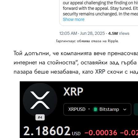
Гарлингхаус обявява отказа на Ripple.
Той допълни, че компанията вече пренасочв
интернет на стойността", оставяйки зад гърба
пазара беше незабавна, като XRP скочи с на