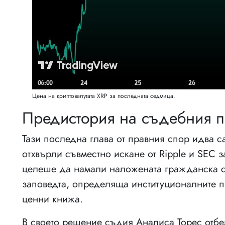
Цена на криптовалутата XRP за последната седмица.
Предистория на съдебния 
Тази последна глава от правния спор идва 
отхвърли съвместно искане от Ripple и SEC 
целеше да намали наложената гражданска с
заповедта, определяща институционалните пр
ценни книжа.
В своето решение съдия Аналиса Торес отбеля