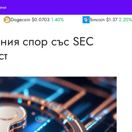
ени
3
1.40%
Toncoin
$1.37
2.20%
TRON
$0.
вния спор със SEC
ст