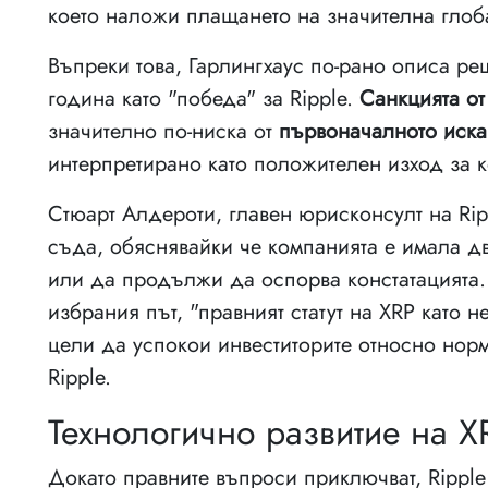
което наложи плащането на значителна глоб
Въпреки това, Гарлингхаус по-рано описа ре
година като "победа" за Ripple.
Санкцията о
значително по-ниска от
първоначалното иска
интерпретирано като положителен изход за 
Стюарт Алдероти, главен юрисконсулт на Ri
съда, обяснявайки че компанията е имала дв
или да продължи да оспорва констатацията.
избрания път, "правният статут на XRP като 
цели да успокои инвеститорите относно нор
Ripple.
Технологично развитие на X
Докато правните въпроси приключват, Rippl