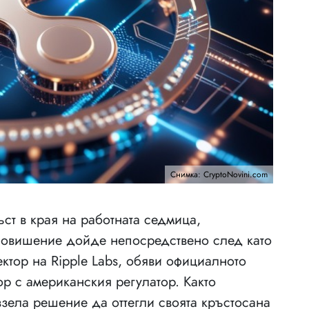
Снимка: CryptoNovini.com
ст в края на работната седмица,
 повишение дойде непосредствено след като
ктор на Ripple Labs, обяви официалното
р с американския регулатор. Както
зела решение да оттегли своята кръстосана