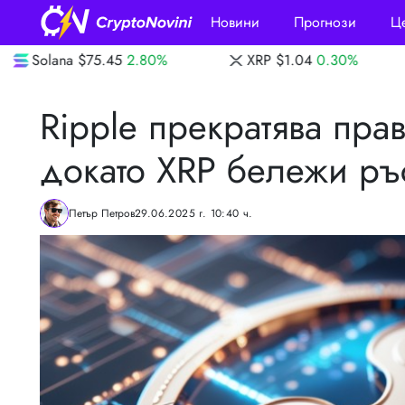
Новини
Прогнози
Ц
0%
XRP
$1.04
0.30%
Dogecoin
$0.070
Ripple прекратява пра
докато XRP бележи ръ
Петър Петров
29.06.2025 г. 10:40 ч.