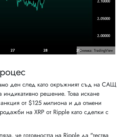
Снимка: TradingView
процес
само ден след като окръжният съд на САЩ
за индикативно решение. Това искане
анкция от $125 милиона и да отмени
одажби на XRP от Ripple като сделки с
за, че готовността на Ripple да "тества