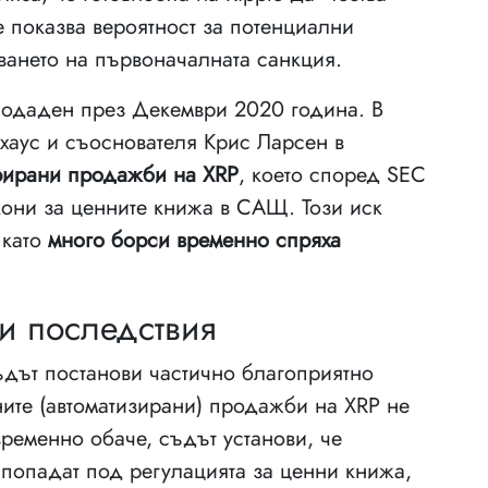
показва вероятност за потенциални
ането на първоначалната санкция.
одаден през Декември 2020 година. В
гхаус и съоснователя Крис Ларсен в
рирани продажби на XRP
, което според SEC
они за ценните книжа в САЩ. Този иск
 като
много борси временно спряха
и последствия
дът постанови частично благоприятно
ните (автоматизирани) продажби на XRP не
ременно обаче, съдът установи, че
попадат под регулацията за ценни книжа,