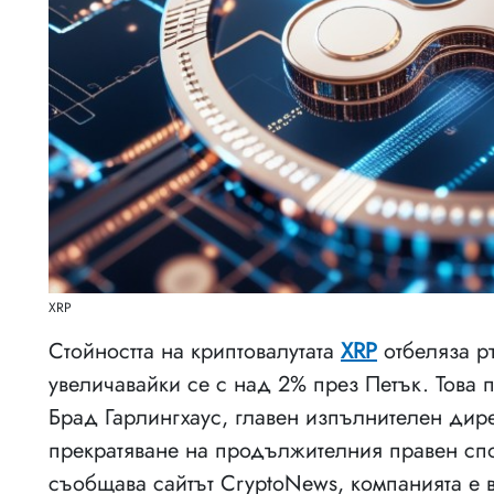
XRP
Стойността на криптовалутата
XRP
отбеляза ръ
увеличавайки се с над 2% през Петък. Това
Брад Гарлингхаус, главен изпълнителен дире
прекратяване на продължителния правен спо
съобщава сайтът CryptoNews, компанията е в