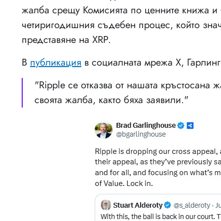
жалба срещу Комисията по ценните книжа и 
четиригодишния съдебен процес, който знач
представяне на XRP.
В
публикация
в социалната мрежа X, Гарлинг
"Ripple се отказва от нашата кръстосана 
своята жалба, както бяха заявили."