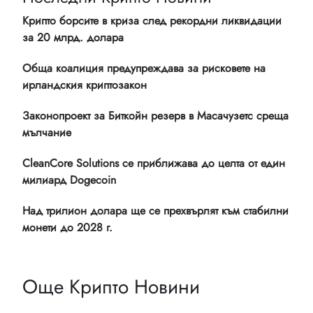
Крипто борсите в криза след рекордни ликвидации
за 20 млрд. долара
Обща коалиция предупреждава за рисковете на
ирландския криптозакон
Законопроект за Биткойн резерв в Масачузетс среща
мълчание
CleanCore Solutions се приближава до целта от един
милиард Dogecoin
Над трилион долара ще се прехвърлят към стабилни
монети до 2028 г.
Още Крипто Новини