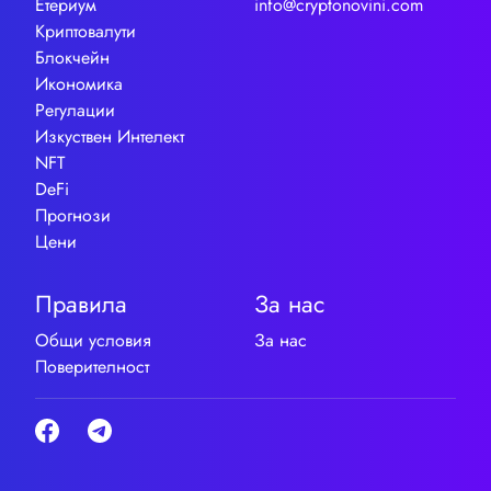
Етериум
info@cryptonovini.com
Криптовалути
Блокчейн
Икономика
Регулации
Изкуствен Интелект
NFT
DeFi
Прогнози
Цени
Правила
За нас
Общи условия
За нас
Поверителност