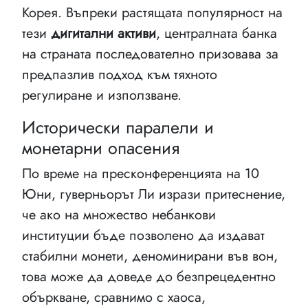
Корея. Въпреки растящата популярност на
тези
дигитални активи
, централната банка
на страната последователно призовава за
предпазлив подход към тяхното
регулиране и използване.
Исторически паралели и
монетарни опасения
По време на пресконференцията на 10
Юни, гуверньорът Ли изрази притеснение,
че ако на множество небанкови
институции бъде позволено да издават
стабилни монети, деноминирани във вон,
това може да доведе до безпрецедентно
объркване, сравнимо с хаоса,