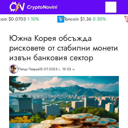
3
1.10%
Toncoin
$1.36
0.50%
TRON
$0.
Южна Корея обсъжда
рисковете от стабилни монети
извън банковия сектор
Петър Петров
10.07.2025 г. 19:03 ч.