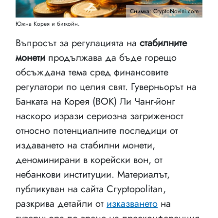
Снимка: CryptoNovini.com
Южна Корея и биткойн.
Въпросът за регулацията на
стабилните
монети
продължава да бъде горещо
обсъждана тема сред финансовите
регулатори по целия свят. Гуверньорът на
Банката на Корея (BOK) Ли Чанг-йонг
наскоро изрази сериозна загриженост
относно потенциалните последици от
издаването на стабилни монети,
деноминирани в корейски вон, от
небанкови институции. Материалът,
публикуван на сайта Cryptopolitan,
разкрива детайли от
изказването
на