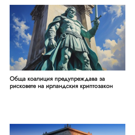
Обща коалиция предупреждава за
рисковете на ирландския криптозакон