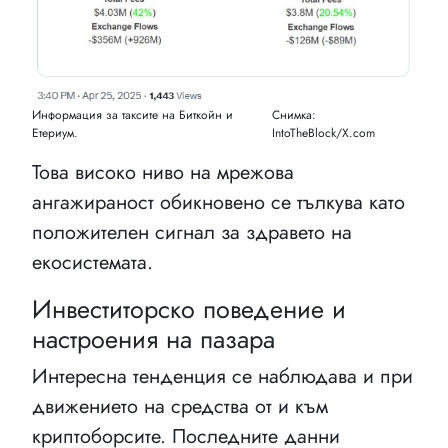
Информация за таксите на Биткойн и
Снимка:
Етериум.
IntoTheBlock/X.com
Това високо ниво на мрежова
ангажираност обикновено се тълкува като
положителен сигнал за здравето на
екосистемата.
Инвеститорско поведение и
настроения на пазара
Интересна тенденция се наблюдава и при
движението на средства от и към
криптоборсите. Последните данни