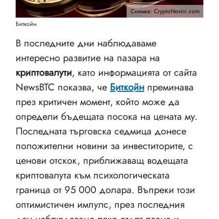
Снимка: CryptoNovini.com
Биткойн
В последните дни наблюдаваме
интересно развитие на пазара на
криптовалути
, като информацията от сайта
NewsBTC показва, че
Биткойн
преминава
през критичен момент, който може да
определи бъдещата посока на цената му.
Последната търговска седмица донесе
положителни новини за инвеститорите, с
ценови отскок, приближаващ водещата
криптовалута към психологическата
граница от 95 000 долара. Въпреки този
оптимистичен импулс, през последния