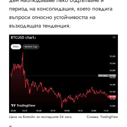
ден наблюдаваме леко отдръпване и
период на консолидация, което повдига
въпроси относно устойчивостта на
възходящата тенденция.
Цена на Биткойн за последните 24 часа.
Снимка: TradingView