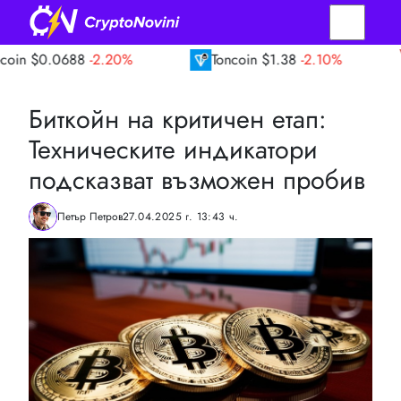
88
-2.20%
Toncoin
$1.38
-2.10%
TRON
$0
Биткойн на критичен етап:
Техническите индикатори
подсказват възможен пробив
Петър Петров
27.04.2025 г. 13:43 ч.