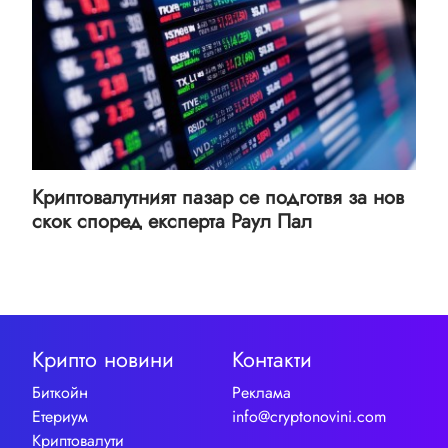
Криптовалутният пазар се подготвя за нов
скок според експерта Раул Пал
Крипто новини
Контакти
Биткойн
Реклама
Етериум
info@cryptonovini.com
Криптовалути