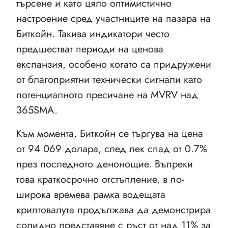
търсене и като цяло оптимистично
настроение сред участниците на пазара на
Биткойн. Такива индикатори често
предшестват периоди на ценова
експанзия, особено когато са придружени
от благоприятни технически сигнали като
потенциалното пресичане на MVRV над
365SMA.
Към момента, Биткойн се търгува на цена
от 94 069 долара, след лек спад от 0.7%
през последното денонощие. Въпреки
това краткосрочно отстъпление, в по-
широка времева рамка водещата
криптовалута продължава да демонстрира
солидно представяне с ръст от над 11% за