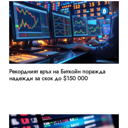
Рекордният връх на Биткойн поражда
надежди за скок до $150 000