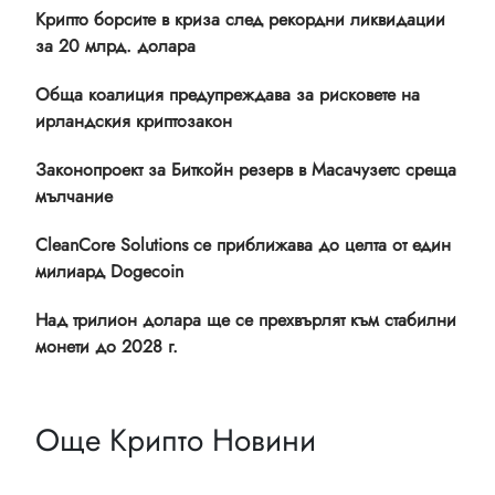
Крипто борсите в криза след рекордни ликвидации
за 20 млрд. долара
Обща коалиция предупреждава за рисковете на
ирландския криптозакон
Законопроект за Биткойн резерв в Масачузетс среща
мълчание
CleanCore Solutions се приближава до целта от един
милиард Dogecoin
Над трилион долара ще се прехвърлят към стабилни
монети до 2028 г.
Още Крипто Новини