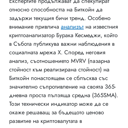
Експертите продължават да спекулират
относно способността на Биткойн да
задържи текущия бичи тренд. Особено
внимание привлича
анализът
на известния
криптоанализатор Бурака Кесмеджи, който
в Събота публикува важни наблюдения в
социалната мрежа X. Според неговия
анализ, съотношението MVRV (пазарна
стойност към реализирана стойност) на
Биткойн понастоящем се сблъсква със
значително съпротивление на своята 365-
дневна проста пълзяща средна (365SMA).
Този технически индикатор може да се
окаже решаващ за бъдещото ценово
развитие на криптовалутата в