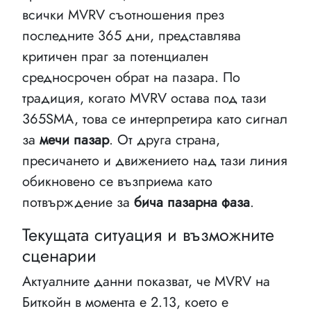
всички MVRV съотношения през
последните 365 дни, представлява
критичен праг за потенциален
средносрочен обрат на пазара. По
традиция, когато MVRV остава под тази
365SMA, това се интерпретира като сигнал
за
мечи пазар
. От друга страна,
пресичането и движението над тази линия
обикновено се възприема като
потвърждение за
бича пазарна фаза
.
Текущата ситуация и възможните
сценарии
Актуалните данни показват, че MVRV на
Биткойн в момента е 2.13, което е