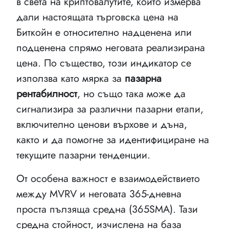
в света на криптовалутите, който измерва
дали настоящата търговска цена на
Биткойн е относително надценена или
подценена спрямо неговата реализирана
цена. По същество, този индикатор се
използва като мярка за
пазарна
рентабилност
, но също така може да
сигнализира за различни пазарни етапи,
включително ценови върхове и дъна,
както и да помогне за идентифициране на
текущите пазарни тенденции.
От особена важност е взаимодействието
между MVRV и неговата 365-дневна
проста пълзяща средна (365SMA). Тази
средна стойност, изчислена на база