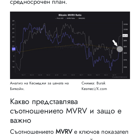
средносрочен план.
Анализ на Кесмеджи за цената на
Снимка: Burak
Биткойн.
Kesmeci/X.com
Какво представлява
съотношението MVRV и защо е
важно
Съотношението
MVRV
е ключов показател