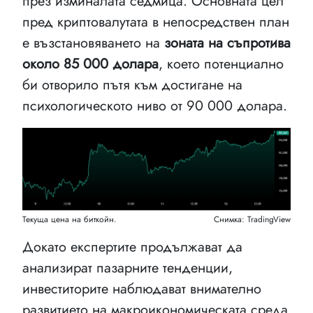
през изминалата седмица. Основната цел
пред криптовалутата в непосредствен план
е възстановяването на
зоната на съпротива
около 85 000 долара
, което потенциално
би отворило пътя към достигане на
психологическото ниво от 90 000 долара.
Текуща цена на биткойн.
Снимка: TradingView
Докато експертите продължават да
анализират пазарните тенденции,
инвеститорите наблюдават внимателно
развитието на макроикономическата среда