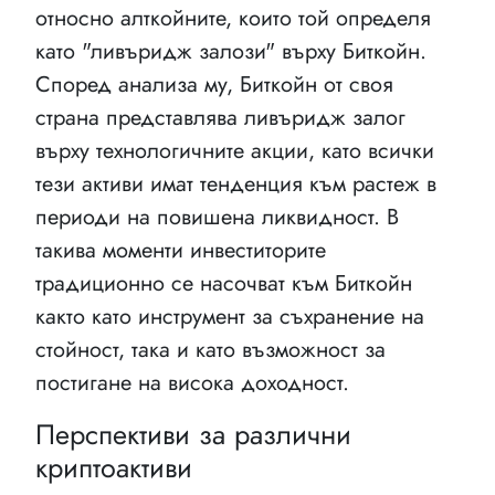
относно алткойните, които той определя
като "ливъридж залози" върху Биткойн.
Според анализа му, Биткойн от своя
страна представлява ливъридж залог
върху технологичните акции, като всички
тези активи имат тенденция към растеж в
периоди на повишена ликвидност. В
такива моменти инвеститорите
традиционно се насочват към Биткойн
както като инструмент за съхранение на
стойност, така и като възможност за
постигане на висока доходност.
Перспективи за различни
криптоактиви