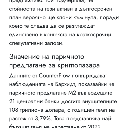
предпазливо. Той подчертава, че
стойността на тези активи в дългосрочен
план вероятно ще клони към нула, поради
което те следва да се разглеждат
единствено в контекста на краткосрочни
спекулативни залози.
Значение на паричното
предлагане за криптопазара
Данните от CounterFlow потвърждават
наблюденията на Бархидт, показвайки че
паричното предлагане М2 във водещите
21 централни банки достига внушителните
108 трилиона долара, с годишен темп на
растеж от 3,79%. Това представлява най-
бързият темп на нарастване от 2022