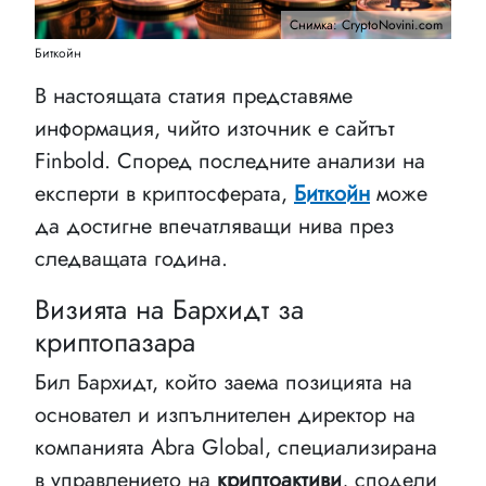
Снимка: CryptoNovini.com
Биткойн
В настоящата статия представяме
информация, чийто източник е сайтът
Finbold. Според последните анализи на
експерти в криптосферата,
Биткойн
може
да достигне впечатляващи нива през
следващата година.
Визията на Бархидт за
криптопазара
Бил Бархидт, който заема позицията на
основател и изпълнителен директор на
компанията Abra Global, специализирана
в управлението на
криптоактиви
, сподели