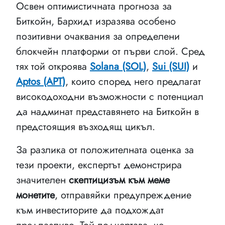
Освен оптимистичната прогноза за
Биткойн, Бархидт изразява особено
позитивни очаквания за определени
блокчейн платформи от първи слой. Сред
тях той откроява
Solana (SOL)
,
Sui (SUI)
и
Aptos (APT)
, които според него предлагат
високодоходни възможности с потенциал
да надминат представянето на Биткойн в
предстоящия възходящ цикъл.
За разлика от положителната оценка за
тези проекти, експертът демонстрира
значителен
скептицизъм към меме
монетите
, отправяйки предупреждение
към инвеститорите да подхождат