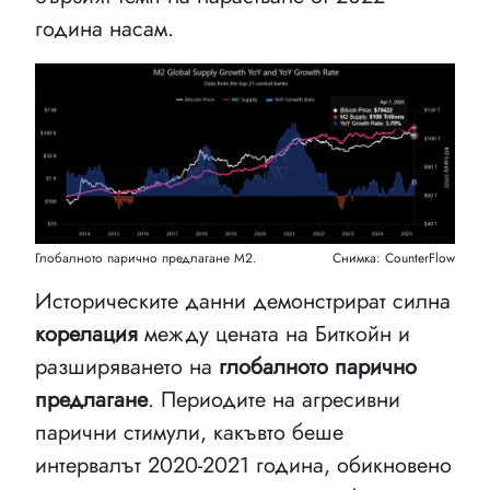
година насам.
Глобалното парично предлагане М2.
Снимка: CounterFlow
Историческите данни демонстрират силна
корелация
между цената на Биткойн и
разширяването на
глобалното парично
предлагане
. Периодите на агресивни
парични стимули, какъвто беше
интервалът 2020-2021 година, обикновено