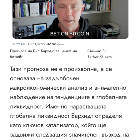
Прогноза на Бил Бархидт за цената на
Снимка: Bill
биткойн.
Barhydt/X.com
Тази прогноза не е произволна, а се
основава на задълбочен
макроикономически анализ и внимателно
наблюдение на тенденциите в глобалната
ликвидност. Именно нарастващата
глобална ликвидност Бархидт определя
като ключов катализатор, който ще
задвижи следващия значителен възход на