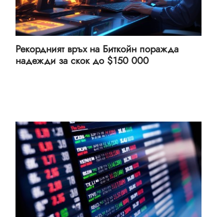
Рекордният връх на Биткойн поражда
надежди за скок до $150 000