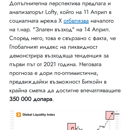
Допълнителна перспектива предлага и
анализаторът Lofty, който на 11 Април в
социалната мрежа X
отбелязва
началото
на т.нар. "Златен възход" на 14 Април.
Според него, това е свързано с факта, че
Глобалният индекс на ликвидност
демонстрира възходяща тенденция за
първи път от 2021 година. Неговата
прогноза е дори по-оптимистична,
предвиждайки възможност Биткойн в
крайна сметка да достигне впечатляващите
350 000 долара
.