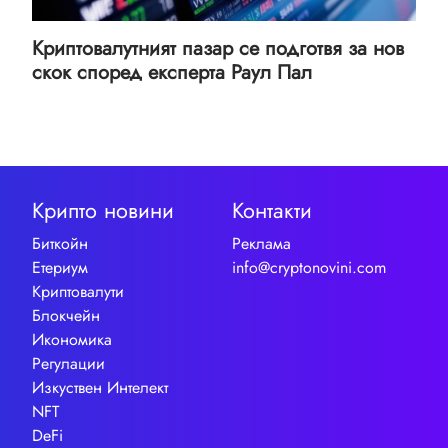
Криптовалутният пазар се подготвя за нов
скок според експерта Раул Пал
Крипто новини
Контакти
Биткойн
Реклама
Етериум
info@cryptonovini.com
Криптовалути
Блокчейн
Икономика
Регулации
Изкуствен Интелект
NFT
DeFi