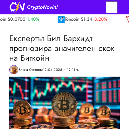
1.40%
Toncoin
$1.34
-3.20%
TRON
$0.3
Експертът Бил Бархидт
прогнозира значителен скок
на Биткойн
Елена Стоянова
12.04.2025 г. 19:11 ч.