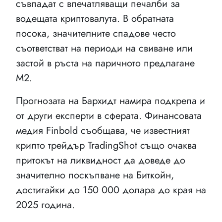
съвпадат с впечатляващи печалби за
водещата криптовалута. В обратната
посока, значителните спадове често
съответстват на периоди на свиване или
застой в ръста на паричното предлагане
М2.
Прогнозата на Бархидт намира подкрепа и
от други експерти в сферата. Финансовата
медия Finbold съобщава, че известният
крипто трейдър TradingShot също очаква
притокът на ликвидност да доведе до
значително поскъпване на Биткойн,
достигайки до 150 000 долара до края на
2025 година.