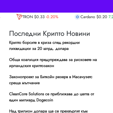
33
-0.20%
Cardano
$0.20
7.20%
Avalan
Последни Крипто Новини
Крипто борсите в криза след рекордни
ликвидации за 20 млрд. долара
Обща коалиция предупреждава за рисковете на
ирландския криптозакон
Законопроект за Биткойн резерв в Масачузетс
среща мълчание
CleanCore Solutions се приближава до целта от
един милиард Dogecoin
Над трилион долара ще се прехвърлят към