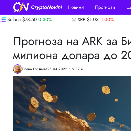
Новини
Прогнози
Ц
0%
XRP
$1.03
-1.00%
Dogecoin
$0.0694
Прогноза на ARK за Би
милиона долара до 2
Елена Стоянова
25.04.2025 г. 9:37 ч.