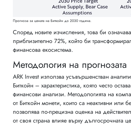
Прогноза за цената на Биткойн до 2030 година.
Според новите изчисления, това би означав
приблизително 72%, който би трансформирал
финансова екосистема.
Методология на прогнозата
ARK Invest използва усъвършенстван аналити
Биткойн – характеристика, която често оста
финансови анализи. Методологията на компа
от Биткойн монети, които са неактивни или б
позволява по-прецизна оценка на действител
от своя страна влияе върху дългосрочната ц