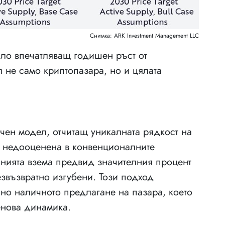
Снимка: ARK Investment Management LLC
ало впечатляващ годишен ръст от
 не само криптопазара, но и цялата
чен модел, отчитащ уникалната рядкост на
ва недооценена в конвенционалните
нията взема предвид значителния процент
езвъзвратно изгубени. Този подход
но наличното предлагане на пазара, което
енова динамика.