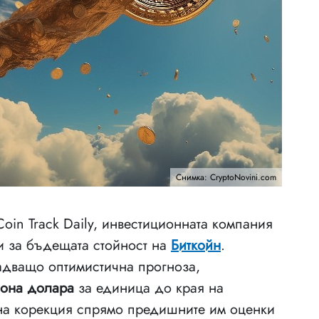
Снимка: CryptoNovini.com
Coin Track Daily, инвестиционната компания
и за бъдещата стойност на
Биткойн
.
надващо оптимистична прогноза,
иона долара
за единица до края на
ена корекция спрямо предишните им оценки