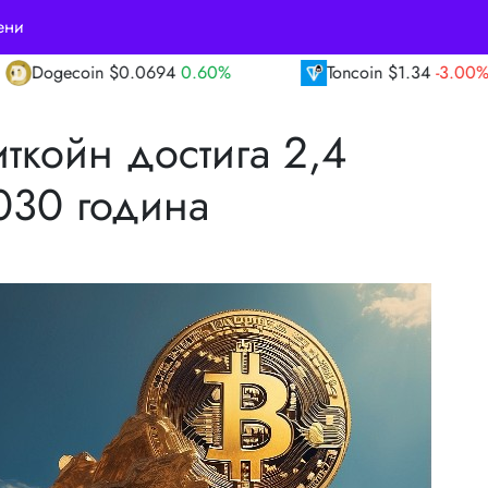
ени
0.60%
Toncoin
$1.34
-3.00%
TRON
$0.
ткойн достига 2,4
030 година