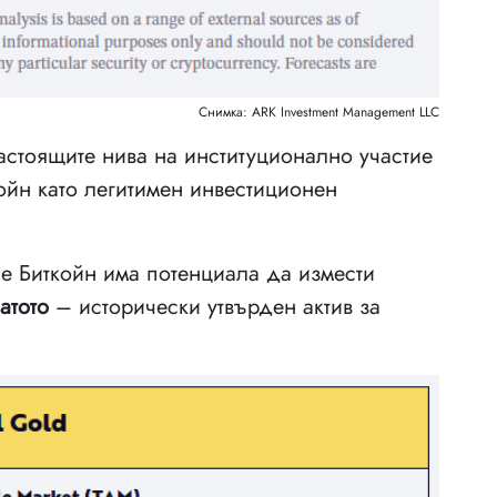
Снимка: ARK Investment Management LLC
астоящите нива на институционално участие
ойн като легитимен инвестиционен
е Биткойн има потенциала да измести
атото
– исторически утвърден актив за