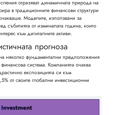
числения отразяват динамичната природа на
грира в традиционните финансови структури
 очакваше. Моделите, използвани за
ед събитията от изминалата година, които
нтерес към дигиталните активи.
стичната прогноза
 на няколко фундаментални предположения
 финансова система. Компанията очаква
драстично експозицията си към
6,5% от своите глобални инвестиционни