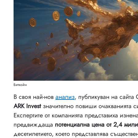
Биткойн
В своя най-нов
анализ
, публикуван на сайта 
ARK Invest
значително повиши очакванията с
Експертите от компанията представиха изне
предвиждаща
потенциална цена от 2,4 мил
десетилетието, което представлява съществ