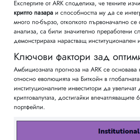
Експертите от ARK споделиха, че техните из
крипто пазара
и способността му да се инте
много по-бързо, отколкото първоначално се
анализа, са били значително преработени сл
демонстрираха нарастващ институционален и
Ключови фактори зад оптими
Амбициозната прогноза на ARK се основава
относно еволюцията на Биткойн в глобалната
институционалните инвеститори да увеличат 
криптовалутата, достигайки впечатляващите 
портфейли.