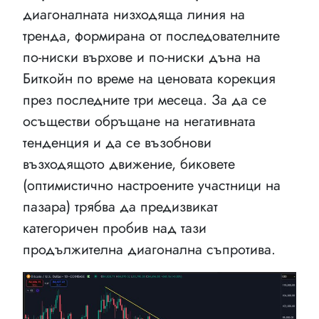
диагоналната низходяща линия на
тренда, формирана от последователните
по-ниски върхове и по-ниски дъна на
Биткойн по време на ценовата корекция
през последните три месеца. За да се
осъществи обръщане на негативната
тенденция и да се възобнови
възходящото движение, биковете
(оптимистично настроените участници на
пазара) трябва да предизвикат
категоричен пробив над тази
продължителна диагонална съпротива.