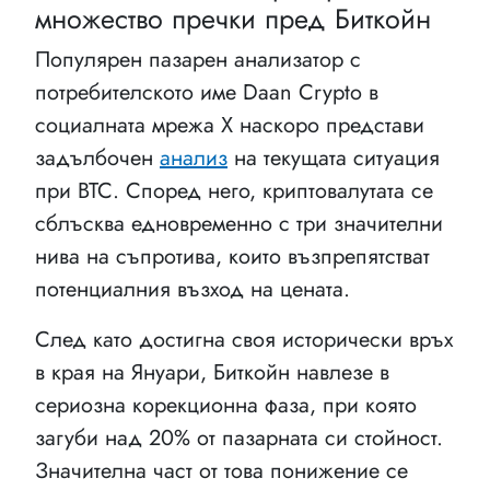
множество пречки пред Биткойн
Популярен пазарен анализатор с
потребителското име Daan Crypto в
социалната мрежа X наскоро представи
задълбочен
анализ
на текущата ситуация
при BTC. Според него, криптовалутата се
сблъсква едновременно с три значителни
нива на съпротива, които възпрепятстват
потенциалния възход на цената.
След като достигна своя исторически връх
в края на Януари, Биткойн навлезе в
сериозна корекционна фаза, при която
загуби над 20% от пазарната си стойност.
Значителна част от това понижение се