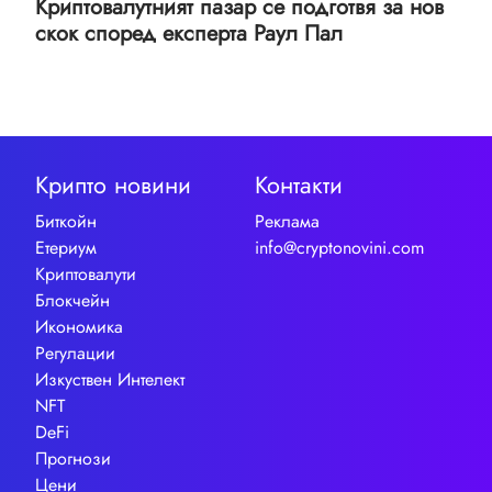
Криптовалутният пазар се подготвя за нов
скок според експерта Раул Пал
Крипто новини
Контакти
Биткойн
Реклама
Етериум
info@cryptonovini.com
Криптовалути
Блокчейн
Икономика
Регулации
Изкуствен Интелект
NFT
DeFi
Прогнози
Цени