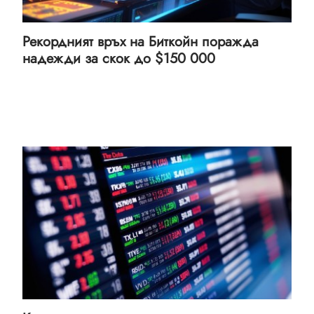
Рекордният връх на Биткойн поражда
надежди за скок до $150 000