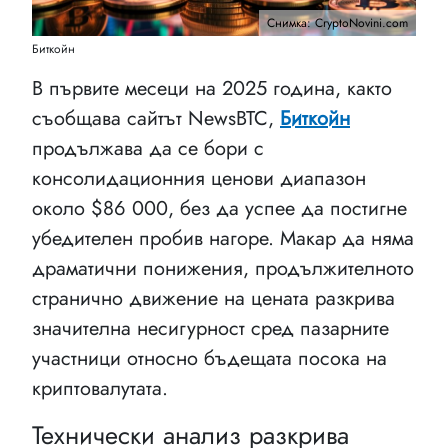
Снимка: CryptoNovini.com
Биткойн
В първите месеци на 2025 година, както
съобщава сайтът NewsBTC,
Биткойн
продължава да се бори с
консолидационния ценови диапазон
около $86 000, без да успее да постигне
убедителен пробив нагоре. Макар да няма
драматични понижения, продължителното
странично движение на цената разкрива
значителна несигурност сред пазарните
участници относно бъдещата посока на
криптовалутата.
Технически анализ разкрива