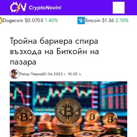
n
$0.0703
1.40%
Toncoin
$1.36
2.10%
T
Тройна бариера спира
възхода на Биткойн на
пазара
Петър Петров
20.04.2025 г. 10:02 ч.