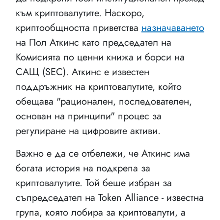
към криптовалутите. Наскоро,
криптообщността приветства
назначаването
на Пол Аткинс като председател на
Комисията по ценни книжа и борси на
САЩ (SEC). Аткинс е известен
поддръжник на криптовалутите, който
обещава "рационален, последователен,
основан на принципи" процес за
регулиране на цифровите активи.
Важно е да се отбележи, че Аткинс има
богата история на подкрепа за
криптовалутите. Той беше избран за
съпредседател на Token Alliance - известна
група, която лобира за криптовалути, а