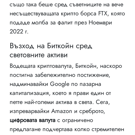
също така беше сред съветниците на вече
несъществуващата крипто борса FTX, която
подаде молба за фалит през Ноември
2022 г.
Възход на Биткойн сред
световните активи
Водещата криптовалута, Биткойн, наскоро
постигна забележително постижение,
надминавайки Google по пазарна
капитализация, което я прави един от
петте най-големи актива в света. Сега,
изпреварвайки Amazon и среброто,
цифровата валута
с ограничено
предлагане подчертава колко стремителен