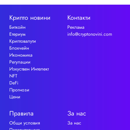
Крипто новини
Контакти
Биткойн
Реклама
Етериум
info@cryptonovini.com
Криптовалути
Блокчейн
Икономика
Регулации
Изкуствен Интелект
NFT
DeFi
Прогнози
Цени
Правила
За нас
Общи условия
За нас
Поверителност