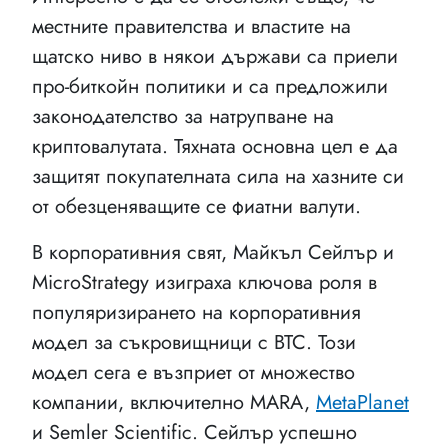
местните правителства и властите на
щатско ниво в някои държави са приели
про-биткойн политики и са предложили
законодателство за натрупване на
криптовалутата. Тяхната основна цел е да
защитят покупателната сила на хазните си
от обезценяващите се фиатни валути.
В корпоративния свят, Майкъл Сейлър и
MicroStrategy изиграха ключова роля в
популяризирането на корпоративния
модел за съкровищници с BTC. Този
модел сега е възприет от множество
компании, включително MARA,
MetaPlanet
и Semler Scientific. Сейлър успешно