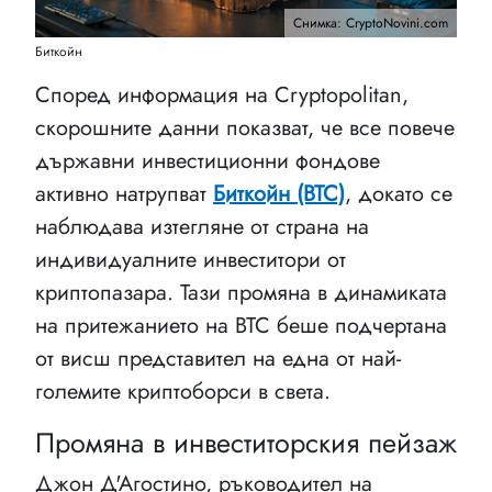
Снимка: CryptoNovini.com
Биткойн
Според информация на Cryptopolitan,
скорошните данни показват, че все повече
държавни инвестиционни фондове
активно натрупват
Биткойн (BTC)
, докато се
наблюдава изтегляне от страна на
индивидуалните инвеститори от
криптопазара. Тази промяна в динамиката
на притежанието на BTC беше подчертана
от висш представител на една от най-
големите криптоборси в света.
Промяна в инвеститорския пейзаж
Джон Д'Агостино, ръководител на