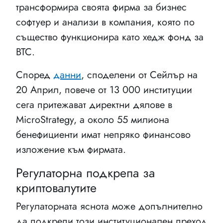
трансформира своята фирма за бизнес
софтуер и анализи в компания, която по
същество функционира като хедж фонд за
BTC.
Според
данни
, споделени от Сейлър на
20 Април, повече от 13 000 институции
сега притежават директни дялове в
MicroStrategy, а около 55 милиона
бенефициенти имат непряко финансово
изложение към фирмата.
Регулаторна подкрепа за
криптовалутите
Регулаторната яснота може допълнително
да подкрепи този институционален преход