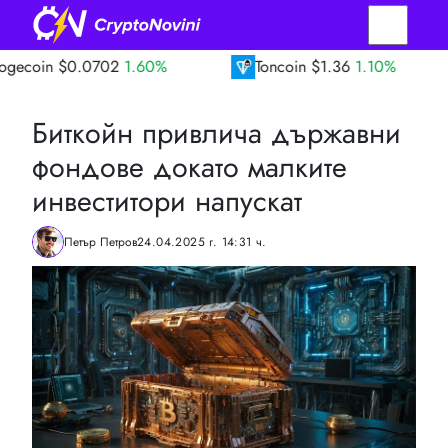
0.0702
1.60%
Toncoin
$1.36
1.10%
TRO
Биткойн привлича държавни
фондове докато малките
инвеститори напускат
Петър Петров
24.04.2025 г. 14:31 ч.