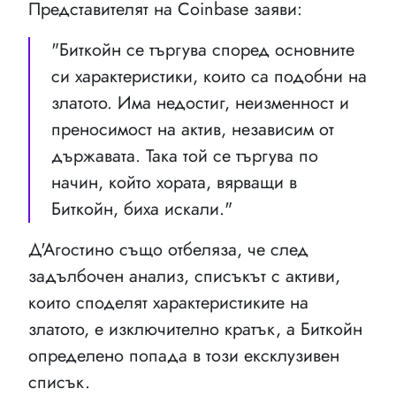
Представителят на Coinbase заяви:
"Биткойн се търгува според основните
си характеристики, които са подобни на
златото. Има недостиг, неизменност и
преносимост на актив, независим от
държавата. Така той се търгува по
начин, който хората, вярващи в
Биткойн, биха искали."
Д'Агостино също отбеляза, че след
задълбочен анализ, списъкът с активи,
които споделят характеристиките на
златото, е изключително кратък, а Биткойн
определено попада в този ексклузивен
списък.