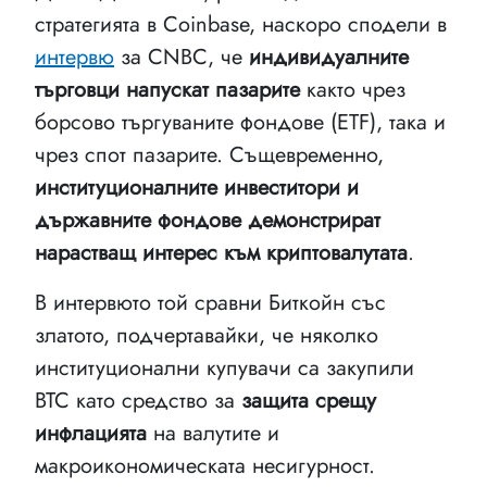
стратегията в Coinbase, наскоро сподели в
интервю
за CNBC, че
индивидуалните
търговци напускат пазарите
както чрез
борсово търгуваните фондове (ETF), така и
чрез спот пазарите. Същевременно,
институционалните инвеститори и
държавните фондове демонстрират
нарастващ интерес към криптовалутата
.
В интервюто той сравни Биткойн със
златото, подчертавайки, че няколко
институционални купувачи са закупили
BTC като средство за
защита срещу
инфлацията
на валутите и
макроикономическата несигурност.