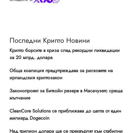
Последни Крипто Новини
Крипто борсите в криза след рекордни ликвидации
за 20 млрд. долара
Обща коалиция предупреждава за рисковете на
ирландския криптозакон
Законопроект за Биткойн резерв в Масачузетс среща
мълчание
CleanCore Solutions се приближава до целта от един
милиард Dogecoin
Над трилион долара ще се прехвърлят към стабилни