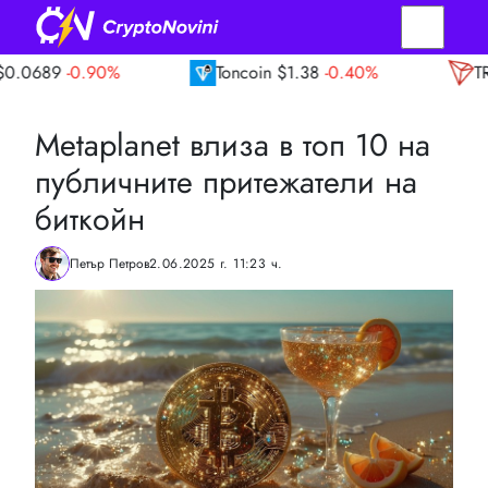
%
Toncoin
$1.38
-0.40%
TRON
$0.33
-0
Metaplanet влиза в топ 10 на
публичните притежатели на
биткойн
Петър Петров
2.06.2025 г. 11:23 ч.