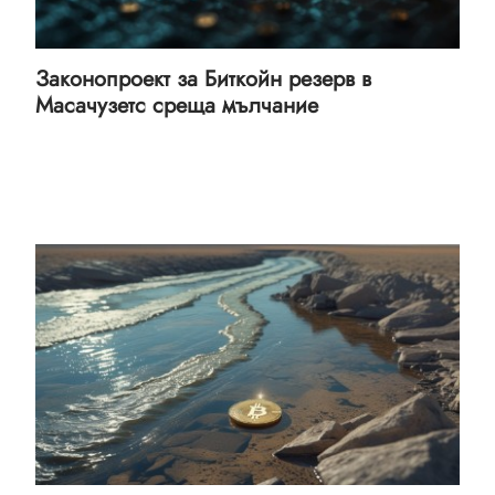
Законопроект за Биткойн резерв в
Масачузетс среща мълчание