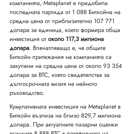
компанията, Metaplanet е придобила
последната партида от 1 088 Биткойна на
средна цена от приблизително 107 771
долара за единица, което формира обща
инвестиция от
около 117,3 милиона
долара
. Впечатляващо е, че общите
Биткойн притежания на компанията са
закупени на средна цена от около 93 354
долара за BTC, което свидетелства за
дългосрочната визия на нейното
ръководство.
Кумулативната инвестиция на Metaplanet в
Биткойн възлиза на близо 829,7 милиона
долара. При актуалните пазарни оценки
всичките 8 888 BTC в портфолиото на