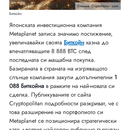
Снимка: CryptoNovini.com
Биткойн
Японската инвестиционна компания
Metaplanet записа значимо постижение,
увеличавайки своята
Биткойн
хазна до
впечатляващите 8 888 BTC след
последната си мащабна покупка.
Базираната в страната на изгряващото
слънце компания закупи допълнителни
1
088 Биткойна
в рамките на най-новата си
сделка. Публикуваните от сайта
Cryptopolitan подробности разкриват, че с
това разширение на портфолиото си
Metaplanet се позиционира стратегически
като десетия най-голям публично търгуван