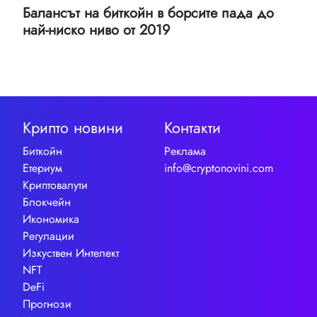
Балансът на биткойн в борсите пада до
най-ниско ниво от 2019
Крипто новини
Контакти
Биткойн
Реклама
Етериум
info@cryptonovini.com
Криптовалути
Блокчейн
Икономика
Регулации
Изкуствен Интелект
NFT
DeFi
Прогнози