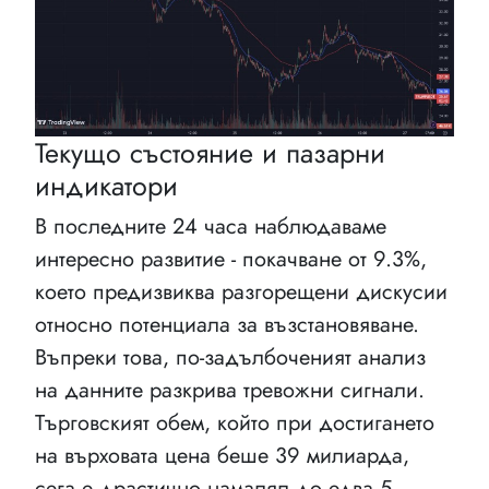
Текущо състояние и пазарни
индикатори
В последните 24 часа наблюдаваме
интересно развитие - покачване от 9.3%,
което предизвиква разгорещени дискусии
относно потенциала за възстановяване.
Въпреки това, по-задълбоченият анализ
на данните разкрива тревожни сигнали.
Търговският обем, който при достигането
на върховата цена беше 39 милиарда,
сега е драстично намалял до едва 5