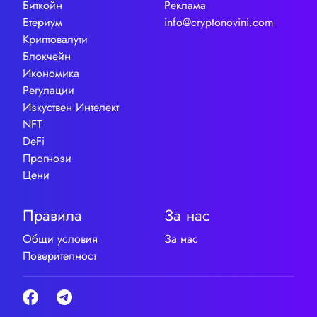
Биткойн
Реклама
Етериум
info@cryptonovini.com
Криптовалути
Блокчейн
Икономика
Регулации
Изкуствен Интелект
NFT
DeFi
Прогнози
Цени
Правила
За нас
Общи условия
За нас
Поверителност