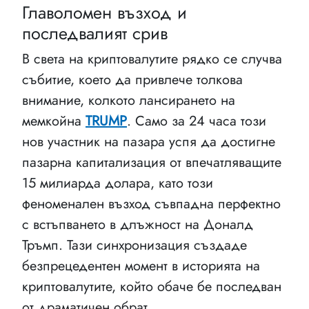
Главоломен възход и
последвалият срив
В света на криптовалутите рядко се случва
събитие, което да привлече толкова
внимание, колкото лансирането на
мемкойна
TRUMP
. Само за 24 часа този
нов участник на пазара успя да достигне
пазарна капитализация от впечатляващите
15 милиарда долара, като този
феноменален възход съвпадна перфектно
с встъпването в длъжност на Доналд
Тръмп. Тази синхронизация създаде
безпрецедентен момент в историята на
криптовалутите, който обаче бе последван
от драматичен обрат.