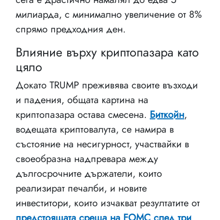
милиарда, с минимално увеличение от 8%
спрямо предходния ден.
Влияние върху криптопазара като
цяло
Докато TRUMP преживява своите възходи
и падения, общата картина на
криптопазара остава смесена.
Биткойн
,
водещата криптовалута, се намира в
състояние на несигурност, участвайки в
своеобразна надпревара между
дългосрочните държатели, които
реализират печалби, и новите
инвеститори, които изчакват резултатите от
предстоящата среща на FOMC след три