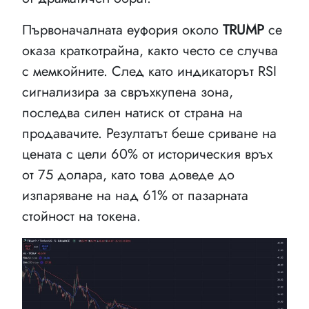
Първоначалната еуфория около
TRUMP
се
оказа краткотрайна, както често се случва
с мемкойните. След като индикаторът RSI
сигнализира за свръхкупена зона,
последва силен натиск от страна на
продавачите. Резултатът беше сриване на
цената с цели 60% от историческия връх
от 75 долара, като това доведе до
изпаряване на над 61% от пазарната
стойност на токена.