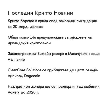
Последни Крипто Новини
Крипто борсите в криза след рекордни ликвидации
за 20 млрд. долара
Обща коалиция предупреждава за рисковете на
ирландския криптозакон
Законопроект за Биткойн резерв в Масачузетс среща
мълчание
CleanCore Solutions се приближава до целта от един
милиард Dogecoin
Над трилион долара ще се прехвърлят към стабилни
монети до 2028 г.