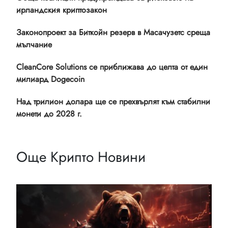
ирландския криптозакон
Законопроект за Биткойн резерв в Масачузетс среща
мълчание
CleanCore Solutions се приближава до целта от един
милиард Dogecoin
Над трилион долара ще се прехвърлят към стабилни
монети до 2028 г.
Още Крипто Новини