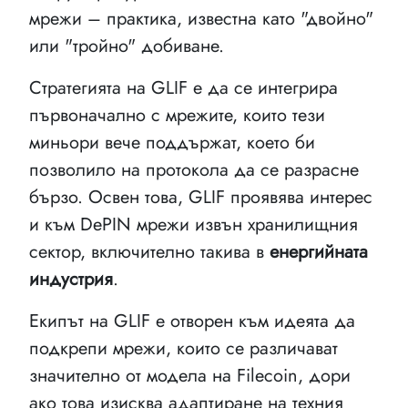
мрежи – практика, известна като "двойно"
или "тройно" добиване.
Стратегията на GLIF е да се интегрира
първоначално с мрежите, които тези
миньори вече поддържат, което би
позволило на протокола да се разрасне
бързо. Освен това, GLIF проявява интерес
и към DePIN мрежи извън хранилищния
сектор, включително такива в
енергийната
индустрия
.
Екипът на GLIF е отворен към идеята да
подкрепи мрежи, които се различават
значително от модела на Filecoin, дори
ако това изисква адаптиране на техния