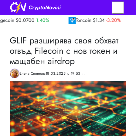
.0700
1.40%
Toncoin
$1.34
-3.20%
TRO
GLIF разширява своя обхват
отвъд Filecoin с нов токен и
мащабен airdrop
Елена Стоянова
18.03.2025 г. 19:53 ч.