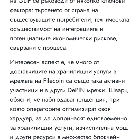
на GLIF се ръководи от няколко ключови
фактора: търсенето от страна на
съществуващите потребители, техническата
осъществимост на интеграцията и
потенциалните икономически рискове,
свързани с процеса.
Интересен аспект е, че много от
доставчиците на хранилищни услуги в
мрежата на Filecoin са също така активни
участници и в други DePIN мрежи. Шварц
обясни, че наблюдават тенденция, при
която операторите оптимизират своя
хардуер, за да допринасят едновременно
за хранилищни услуги, изчислителна мощ
и други ресурси в множество блокчейн