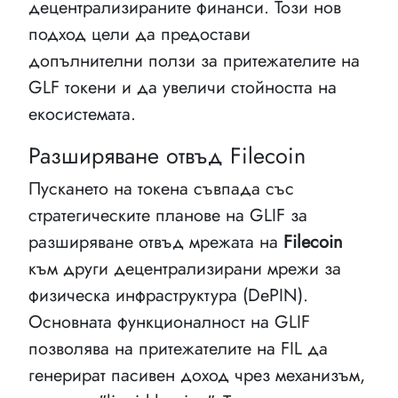
децентрализираните финанси. Този нов
подход цели да предостави
допълнителни ползи за притежателите на
GLF токени и да увеличи стойността на
екосистемата.
Разширяване отвъд Filecoin
Пускането на токена съвпада със
стратегическите планове на GLIF за
разширяване отвъд мрежата на
Filecoin
към други децентрализирани мрежи за
физическа инфраструктура (DePIN).
Основната функционалност на GLIF
позволява на притежателите на FIL да
генерират пасивен доход чрез механизъм,