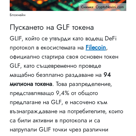
Снимка: CryptoNovini.com
Блокчейн
Пускането на GLF токена
GLIF, който се утвърди като водещ DeFi
протокол в екосистемата на
Filecoin
,
официално стартира своя основен токен
GLF, като същевременно проведе
мащабно безплатно раздаване на
94
милиона токена
. Това разпределение,
представляващо 9,4% от общото
предлагане на GLF, е насочено към
възнаграждаване на потребителите, които
са били активни в протокола и са
натрупали GLIF точки чрез различни