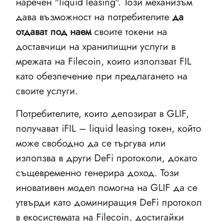
наречен "liquid leasing". Този механизъм
дава възможност на потребителите
да
отдават под наем
своите токени на
доставчици на хранилищни услуги в
мрежата на Filecoin, които използват FIL
като обезпечение при предлагането на
своите услуги.
Потребителите, които депозират в GLIF,
получават iFIL – liquid leasing токен, който
може свободно да се търгува или
използва в други DeFi протоколи, докато
същевременно генерира доход. Този
иновативен модел помогна на GLIF да се
утвърди като доминиращия DeFi протокол
в екосистемата на Filecoin, достигайки