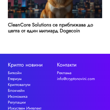
CleanCore Solutions се приближава до
целта от един милиард Dogecoin
Крипто новини
Контакти
Биткойн
Реклама
Етериум
info@cryptonovini.com
Криптовалути
Блокчейн
Икономика
Регулации
Изкуствен Интелект