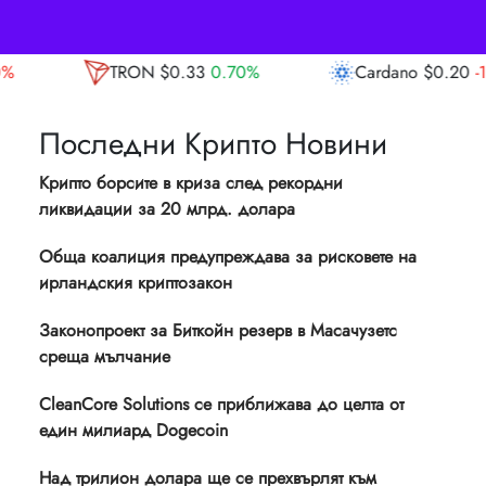
3
0.70%
Cardano
$0.20
-1.10%
Avalanc
Последни Крипто Новини
Крипто борсите в криза след рекордни
ликвидации за 20 млрд. долара
Обща коалиция предупреждава за рисковете на
ирландския криптозакон
Законопроект за Биткойн резерв в Масачузетс
среща мълчание
CleanCore Solutions се приближава до целта от
един милиард Dogecoin
Над трилион долара ще се прехвърлят към