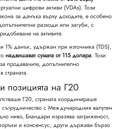
ртуални цифрови активи (VDAs). Този
акона за данъка върху доходите, е особено
 допълнителни разходи или загуби, с
ридобиване на активите.
ли 1% данък, удържан при източника (TDS),
ито
надвишават сумата от 115 долара
. Този
и за продавачите, допълнително
в страната.
 позицията на Г20
елстваше Г20, страната координираше
 в сътрудничество с Международния валутен
дно ниво, Бхандари изразява загриженост,
оръки и консенсус, други държави бързо