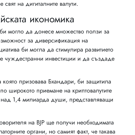
 свят на дигиталните валути.
йската икономика
би могло да донесе множество ползи за
ъзможност за диверсификация на
ициатива би могла да стимулира развитието
е чуждестранни инвестиции и да създаде
а която призовава Бхандари, би защитила
 по широкото приемане на криптовалутите
а над 1,4 милиарда души, представляващи
оворителя на BJP ще получи необходимата
аторните органи, но самият факт, че такава