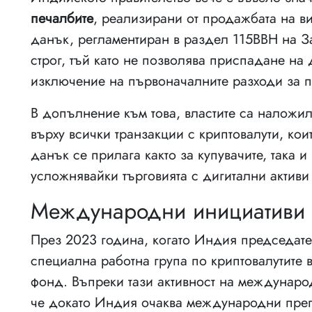
печалбите
, реализирани от продажбата на ви
данък, регламентиран в раздел 115BBH на З
строг, тъй като не позволява приспадане на
изключение на първоначалните разходи за п
В допълнение към това, властите са наложи
върху всички транзакции с криптовалути, ко
данък се прилага както за купувачите, така 
усложнявайки търговията с дигитални активи 
Международни инициативи и
През 2023 година, когато Индия председат
специална работна група по криптовалутите
фонд. Въпреки тази активност на междунаро
че докато Индия очаква международни преп