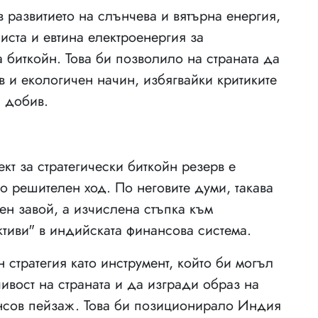
 развитието на слънчева и вятърна енергия,
иста и евтина електроенергия за
 биткойн. Това би позволило на страната да
в и екологичен начин, избягвайки критиките
 добив.
т за стратегически биткойн резерв е
о решителен ход. По неговите думи, такава
ен завой, а изчислена стъпка към
ктиви" в индийската финансова система.
стратегия като инструмент, който би могъл
ивост на страната и да изгради образ на
ансов пейзаж. Това би позиционирало Индия