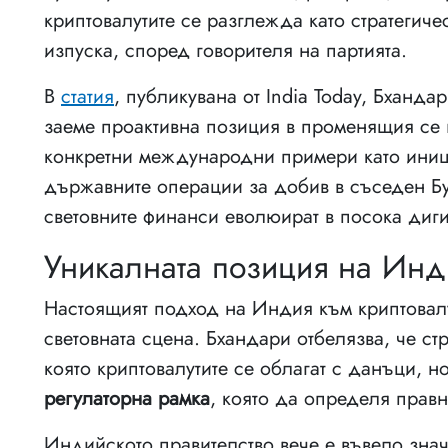
криптовалутите се разглежда като стратегич
изпуска, според говорителя на партията.
В
статия
, публикувана от India Today, Бханд
заеме проактивна позиция в променящия се 
конкретни международни примери като ини
държавните операции за добив в съседен Бут
световните финанси еволюират в посока диги
Уникалната позиция на Инди
Настоящият подход на Индия към криптовалу
световната сцена. Бхандари отбелязва, че ст
която криптовалутите се облагат с данъци,
регулаторна рамка
, която да определя правни
Индийското правителство вече е въвело зна