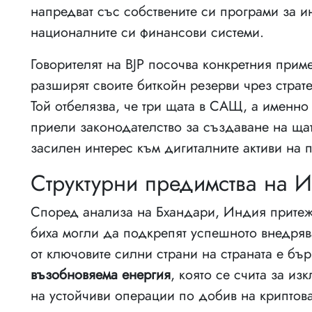
напредват със собствените си програми за и
националните си финансови системи.
Говорителят на BJP посочва конкретния прим
разширят своите биткойн резерви чрез страт
Той отбелязва, че три щата в САЩ, а именн
приели законодателство за създаване на ща
засилен интерес към дигиталните активи на 
Структурни предимства на 
Според анализа на Бхандари, Индия притежа
биха могли да подкрепят успешното внедрява
от ключовите силни страни на страната е бър
възобновяема енергия
, която се счита за и
на устойчиви операции по добив на криптова