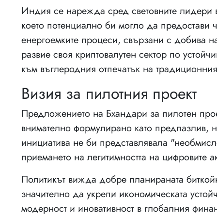
Индия се нарежда сред световните лидери в
което потенциално би могло да предостави ч
енергоемките процеси, свързани с добива на
развие своя криптовалутен сектор по устойчи
към въглеродния отпечатък на традиционния
Визия за пилотния проект
Предложението на Бхандари за пилотен проек
внимателно формулирано като предпазлив, н
инициатива не би представлявала "необмисл
приемането на легитимността на цифровите а
Политикът вижда добре планираната биткойн 
значително да укрепи икономическата устойч
модерност и иновативност в глобалния фин