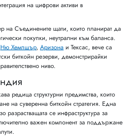
нтеграция на цифрови активи в
ер на Съединените щати, които планират да
егически покупки, неутрални към баланса.
о
Ню Хемпшър
,
Аризона
и Тексас, вече са
тски биткойн резерви, демонстрирайки
правителствено ниво.
Индия
ва редица структурни предимства, които
не на суверенна биткойн стратегия. Една
зо разрастващата се инфраструктура за
зключително важен компонент за поддържане
лути.