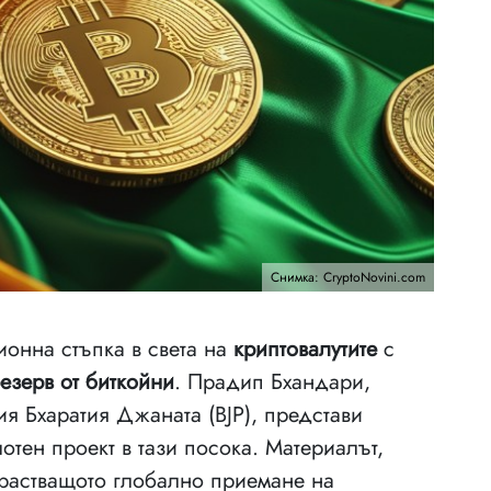
Снимка: CryptoNovini.com
онна стъпка в света на
криптовалутите
с
езерв от биткойни
. Прадип Бхандари,
я Бхаратия Джаната (BJP), представи
отен проект в тази посока. Материалът,
нарастващото глобално приемане на