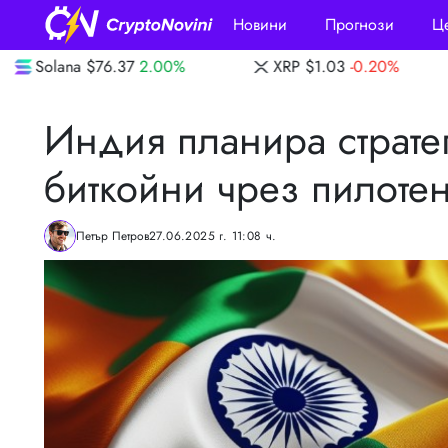
Новини
Прогнози
Ц
%
XRP
$1.03
-0.20%
Dogecoin
$0.0700
Индия планира страте
биткойни чрез пилотен
Петър Петров
27.06.2025 г. 11:08 ч.