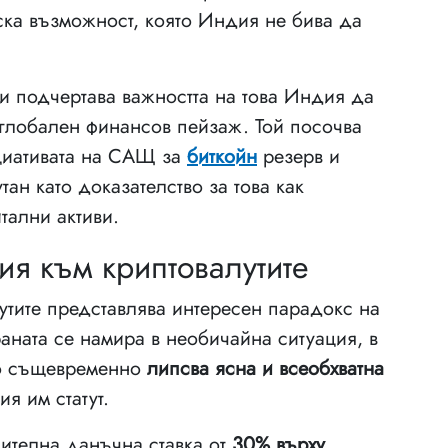
еска възможност, която Индия не бива да
ари подчертава важността на това Индия да
глобален финансов пейзаж. Той посочва
циативата на САЩ за
биткойн
резерв и
ан като доказателство за това как
тални активи.
я към криптовалутите
тите представлява интересен парадокс на
раната се намира в необичайна ситуация, в
 но същевременно
липсва ясна и всеобхватна
я им статут.
чителна данъчна ставка от
30% върху