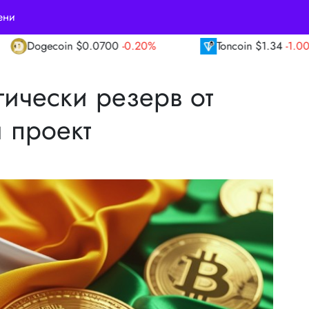
ени
-0.20%
Toncoin
$1.34
-1.00%
TRON
$0.3
гически резерв от
 проект