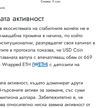
Снимка: X.com
ave.
ата активност
в екосистемата на стабилните монети не е
по-мащабна промяна в начина, по който
нституционални, разпределят своя капитал в
тите в протокола показва, че USD Coin
лзваната валута с впечатляващ обем от 669
а Wrapped ETH (
WETH
) с депозити на
та активност, където доминират други
й-търсените активи за заемане, със суми
 милиона долара. Забележително е, че
ва относително ниска заемна активност от