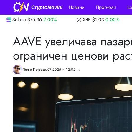
Новини
Прогнози
Ц
2.00%
XRP
$1.03
0.00%
Dogecoin
$0.0
AAVE увеличава пазар
ограничен ценови рас
Петър Петров
6.07.2025 г. 12:02 ч.