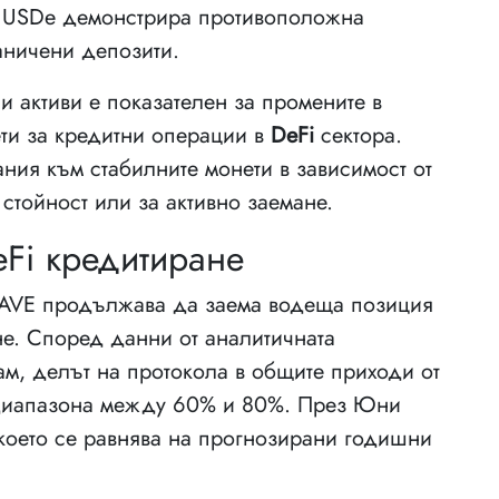
а, USDe демонстрира противоположна
аничени депозити.
 активи е показателен за промените в
ети за кредитни операции в
DeFi
сектора.
ния към стабилните монети в зависимост от
 стойност или за активно заемане.
eFi кредитиране
 AAVE продължава да заема водеща позиция
не. Според данни от аналитичната
ам, делът на протокола в общите приходи от
 диапазона между 60% и 80%. През Юни
 което се равнява на прогнозирани годишни