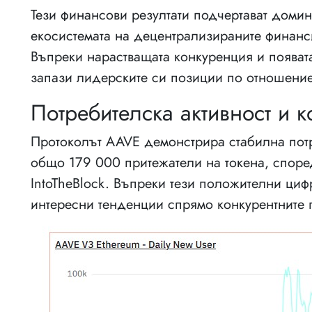
Тези финансови резултати подчертават домин
екосистемата на децентрализираните финанси
Въпреки нарастващата конкуренция и появат
запази лидерските си позиции по отношение
Потребителска активност и 
Протоколът AAVE демонстрира стабилна потр
общо 179 000 притежатели на токена, споре
IntoTheBlock. Въпреки тези положителни циф
интересни тенденции спрямо конкурентните 