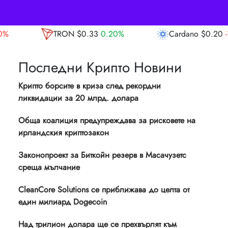
$0.33
0.20%
Cardano
$0.20
-1.40%
Ava
Последни Крипто Новини
Крипто борсите в криза след рекордни
ликвидации за 20 млрд. долара
Обща коалиция предупреждава за рисковете на
ирландския криптозакон
Законопроект за Биткойн резерв в Масачузетс
среща мълчание
CleanCore Solutions се приближава до целта от
един милиард Dogecoin
Над трилион долара ще се прехвърлят към