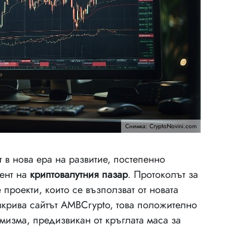
Снимка: CryptoNovini.com
т в нова ера на развитие, постепенно
мент на
криптовалутния пазар
. Протоколът за
проекти, които се възползват от новата
зкрива сайтът AMBCrypto, това положително
мизма, предизвикан от кръглата маса за