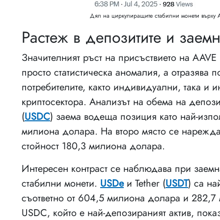
Дял на циркулиращите стабилни монети върху A
Растеж в депозитите и заемн
Значителният ръст на присъствието на AAVE 
просто статистическа аномалия, а отразява 
потребителите, както индивидуални, така и и
криптосектора. Анализът на обема на депози
(
USDC
) заема водеща позиция като най-изпо
милиона долара. На второ място се нарежд
стойност 180,3 милиона долара.
Интересен контраст се наблюдава при заемна
стабилни монети.
USDe
и Tether (
USDT
) са на
съответно от 604,5 милиона долара и 282,7
USDC, който е най-депозираният актив, показ