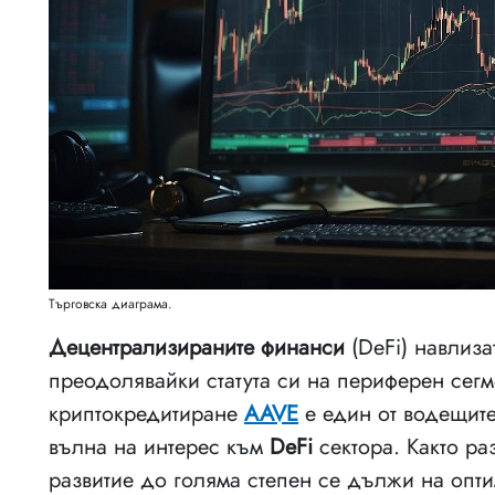
Търговска диаграма.
Децентрализираните финанси
(DeFi) навлиза
преодолявайки статута си на периферен сег
криптокредитиране
AAVE
е един от водещите 
вълна на интерес към
DeFi
сектора. Както ра
развитие до голяма степен се дължи на опти