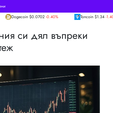
ени
702
-0.40%
Toncoin
$1.34
-1.40%
TRON
ния си дял въпреки
теж